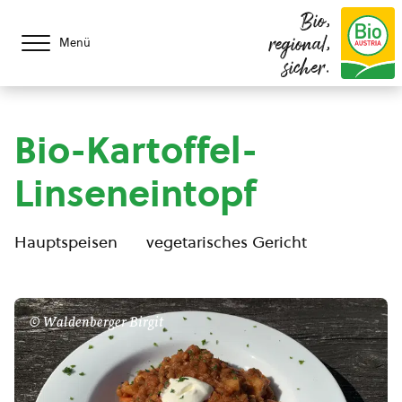
Bio,
regional,
Menü
sicher.
Bio-Kartoffel-
Linseneintopf
Hauptspeisen
vegetarisches Gericht
© Waldenberger Birgit