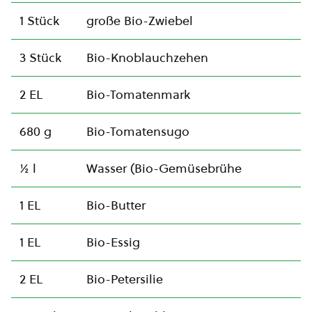
1 Stück
große Bio-Zwiebel
3 Stück
Bio-Knoblauchzehen
2 EL
Bio-Tomatenmark
680 g
Bio-Tomatensugo
½ l
Wasser (Bio-Gemüsebrühe
1 EL
Bio-Butter
1 EL
Bio-Essig
2 EL
Bio-Petersilie