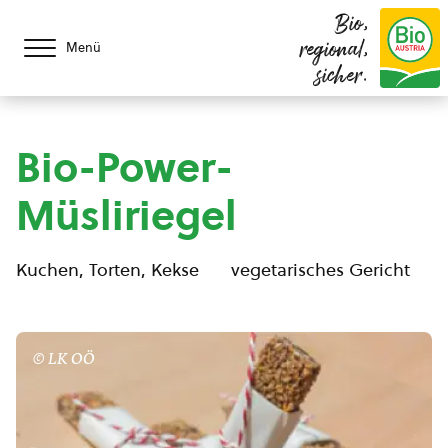
Bio,
regional,
Menü
sicher.
Bio-Power-
Müsliriegel
Kuchen, Torten, Kekse
vegetarisches Gericht
© LK OÖ