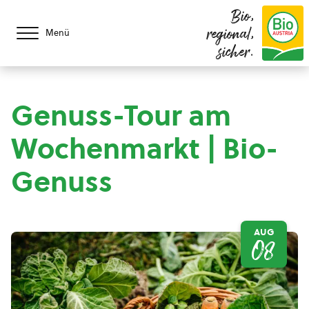
Bio,
regional,
Menü
sicher.
Genuss-Tour am
Wochenmarkt | Bio-
Genuss
AUG
08