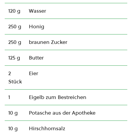
120 g
Wasser
250 g
Honig
250 g
braunen Zucker
125 g
Butter
2
Eier
Stück
1
Eigelb zum Bestreichen
10 g
Potasche aus der Apotheke
10 g
Hirschhornsalz