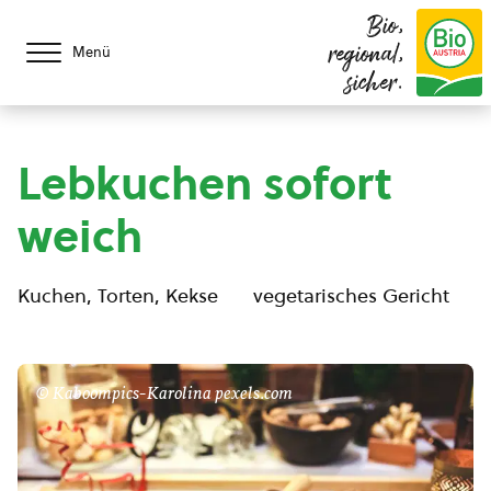
Bio,
regional,
Menü
sicher.
Lebkuchen sofort
weich
Kuchen, Torten, Kekse
vegetarisches Gericht
© Kaboompics-Karolina pexels.com