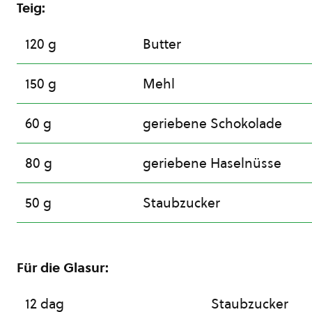
Teig:
120 g
Butter
150 g
Mehl
60 g
geriebene Schokolade
80 g
geriebene Haselnüsse
50 g
Staubzucker
Für die Glasur:
12 dag
Staubzucker