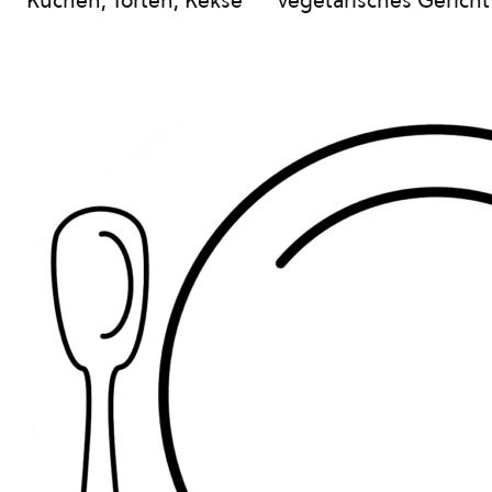
Kuchen, Torten, Kekse
vegetarisches Gericht
© Pixabay