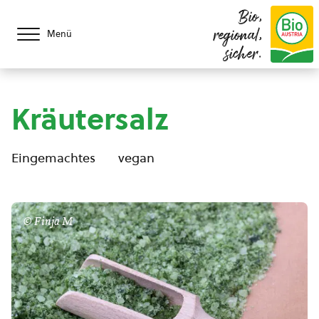
Bio,
regional,
Menü
sicher.
Kräutersalz
Eingemachtes
vegan
© Finja M