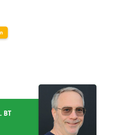
en
. BT