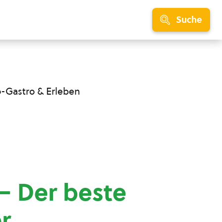
Suche
o-Gastro & Erleben
– Der beste
r