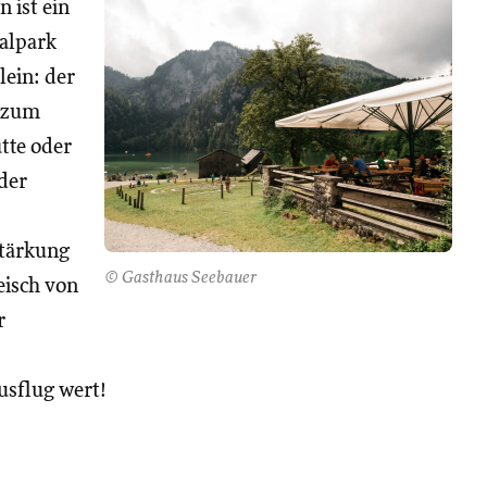
 ist ein
nalpark
lein: der
g zum
tte oder
 der
Stärkung
© Gasthaus Seebauer
eisch von
r
usflug wert!