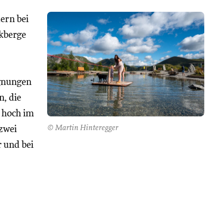
dern bei
kberge
gnungen
, die
i hoch im
© Martin Hinteregger
zwei
r und bei