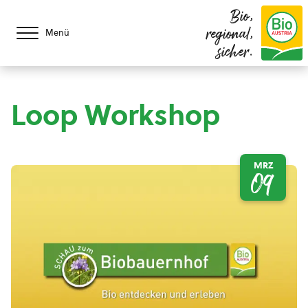
Bio,
regional,
Menü
sicher.
Loop Workshop
MRZ
09