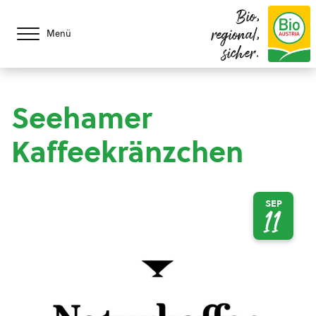
Bio,
regional,
Menü
sicher.
Seehamer
Kaffeekränzchen
SEP
11