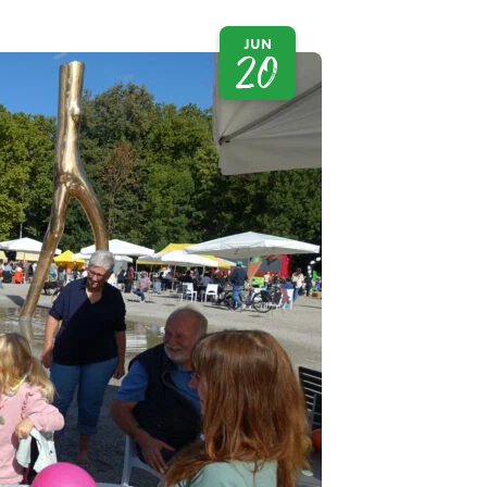
JUN
20