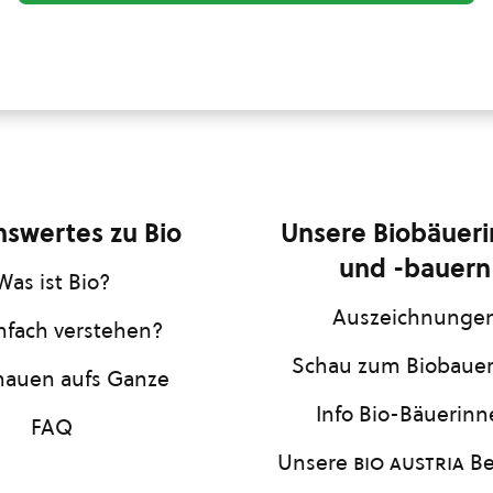
swertes zu Bio
Unsere Biobäuer
und -bauern
Was ist Bio?
Auszeichnunge
infach verstehen?
Schau zum Biobaue
hauen aufs Ganze
Info Bio-Bäuerin
FAQ
Unsere
bio austria
Be