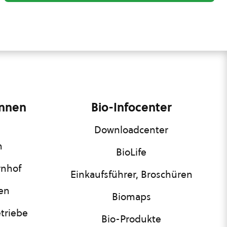
innen
Bio-Infocenter
Downloadcenter
n
BioLife
rnhof
Einkaufsführer, Broschüren
nen
Biomaps
triebe
Bio-Produkte