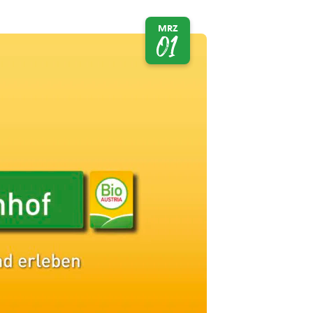
MRZ
01