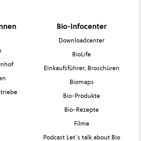
innen
Bio-Infocenter
Downloadcenter
n
BioLife
rnhof
Einkaufsführer, Broschüren
nen
Biomaps
triebe
Bio-Produkte
Bio-Rezepte
Filme
Podcast Let´s talk about Bio