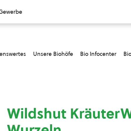
Gewerbe
enswertes
Unsere Biohöfe
Bio Infocenter
Bi
Wildshut KräuterW
Wurzeln