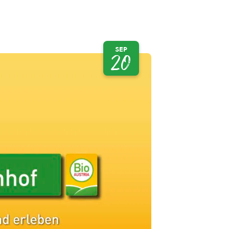
SEP
20