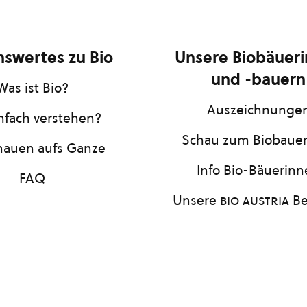
swertes zu Bio
Unsere Biobäuer
und -bauern
Was ist Bio?
Auszeichnunge
infach verstehen?
Schau zum Biobaue
hauen aufs Ganze
Info Bio-Bäuerin
FAQ
Unsere
bio austria
Be