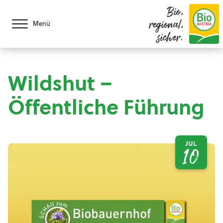
Bio,
regional,
Menü
sicher.
Wildshut –
Öffentliche Führung
JUL
10