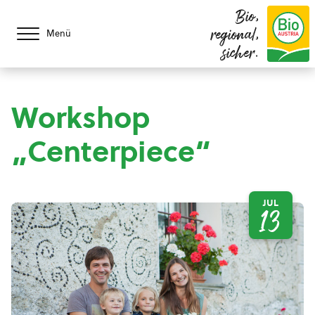
Bio,
regional,
Menü
sicher.
Workshop
„Centerpiece“
JUL
13