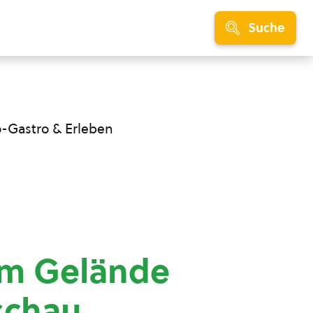
Suche
o-Gastro & Erleben
am Gelände
schau