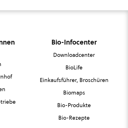
innen
Bio-Infocenter
Downloadcenter
n
BioLife
rnhof
Einkaufsführer, Broschüren
nen
Biomaps
triebe
Bio-Produkte
Bio-Rezepte