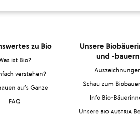
swertes zu Bio
Unsere Biobäuer
und -bauern
Was ist Bio?
Auszeichnunge
infach verstehen?
Schau zum Biobaue
hauen aufs Ganze
Info Bio-Bäuerin
FAQ
Unsere
bio austria
Be