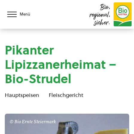
Bio,
regional,
Menü
sicher.
Pikanter
Lipizzanerheimat –
Bio-Strudel
Hauptspeisen
Fleischgericht
© Bio Ernte Steiermark