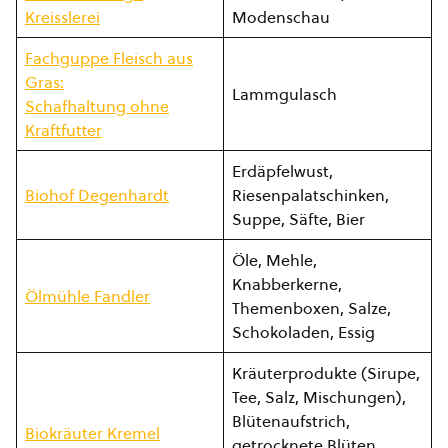
Kreisslerei
Modenschau
Fachguppe Fleisch aus
Gras:
Lammgulasch
Schafhaltung ohne
Kraftfutter
Erdäpfelwust,
Biohof Degenhardt
Riesenpalatschinken,
Suppe, Säfte, Bier
Öle, Mehle,
Knabberkerne,
Ölmühle Fandler
Themenboxen, Salze,
Schokoladen, Essig
Kräuterprodukte (Sirupe,
Tee, Salz, Mischungen),
Blütenaufstrich,
Biokräuter Kremel
getrocknete Blüten,