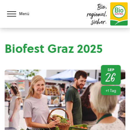
Bio,
regional,
Menü
sicher.
Biofest Graz 2025
SEP
26
+1 Tag