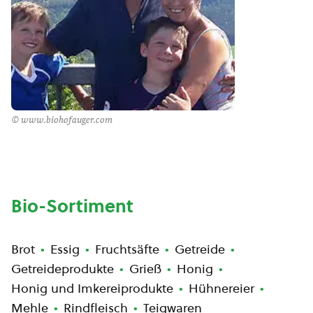
© www.biohofauger.com
Bio-Sortiment
Brot
Essig
Fruchtsäfte
Getreide
Getreideprodukte
Grieß
Honig
Honig und Imkereiprodukte
Hühnereier
Mehle
Rindfleisch
Teigwaren