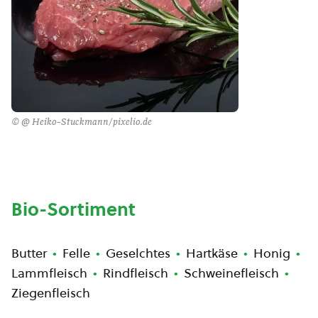
© @ Heiko-Stuckmann/pixelio.de
Bio-Sortiment
Butter
Felle
Geselchtes
Hartkäse
Honig
Lammfleisch
Rindfleisch
Schweinefleisch
Ziegenfleisch