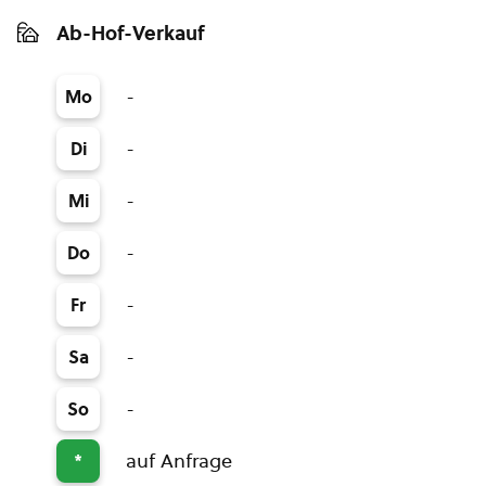
Ab-Hof-Verkauf
-
Mo
-
Di
-
Mi
-
Do
-
Fr
-
Sa
-
So
auf Anfrage
*