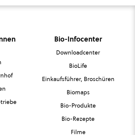
innen
Bio-Infocenter
Downloadcenter
n
BioLife
rnhof
Einkaufsführer, Broschüren
nen
Biomaps
triebe
Bio-Produkte
Bio-Rezepte
Filme