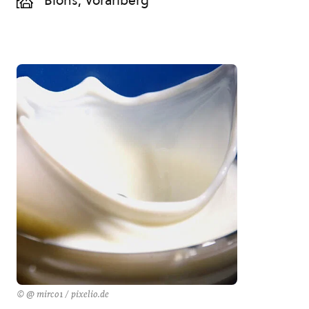
Blons, Vorarlberg
© @ mirco1 / pixelio.de