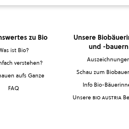
swertes zu Bio
Unsere Biobäuer
und -bauern
Was ist Bio?
Auszeichnunge
infach verstehen?
Schau zum Biobaue
hauen aufs Ganze
Info Bio-Bäuerin
FAQ
Unsere
bio austria
Be