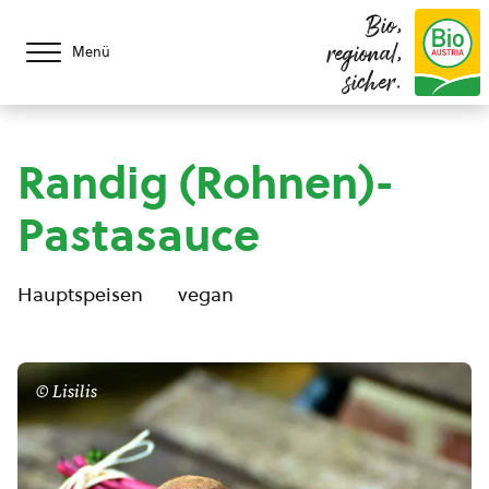
Bio,
regional,
Menü
sicher.
Randig (Rohnen)-
Pastasauce
Hauptspeisen
vegan
© Lisilis