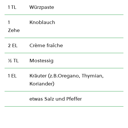
1 TL
Würzpaste
1
Knoblauch
Zehe
2 EL
Crème fraîche
½ TL
Mostessig
1 EL
Kräuter (z.B.Oregano, Thymian,
Koriander)
etwas Salz und Pfeffer