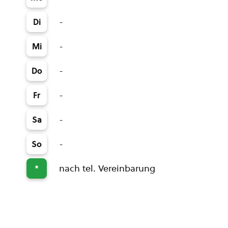
-
Di
-
Mi
-
Do
-
Fr
-
Sa
-
So
nach tel. Vereinbarung
*