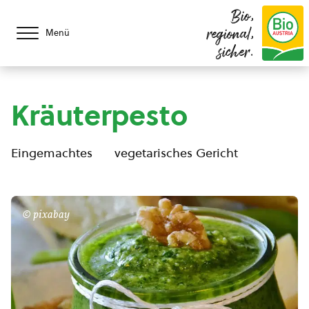
Bio,
regional,
Menü
sicher.
Kräuterpesto
Eingemachtes
vegetarisches Gericht
© pixabay