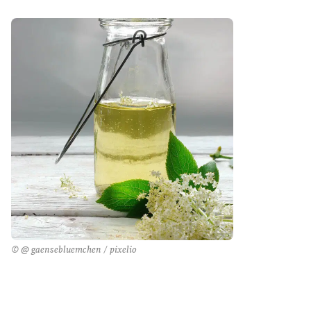
© @ gaensebluemchen / pixelio