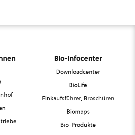
innen
Bio-Infocenter
Downloadcenter
n
BioLife
rnhof
Einkaufsführer, Broschüren
nen
Biomaps
triebe
Bio-Produkte