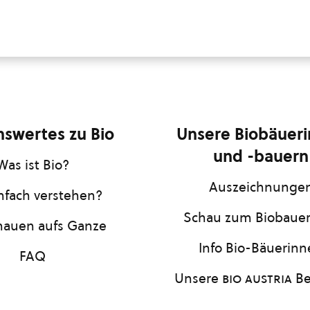
swertes zu Bio
Unsere Biobäuer
und -bauern
Was ist Bio?
Auszeichnunge
infach verstehen?
Schau zum Biobaue
hauen aufs Ganze
Info Bio-Bäuerin
FAQ
Unsere
bio austria
Be