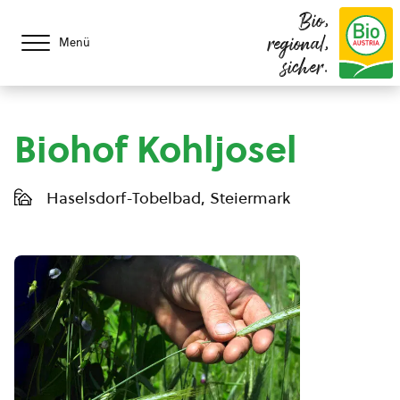
Bio,
regional,
Menü
sicher.
Biohof Kohljosel
Haselsdorf-Tobelbad, Steiermark