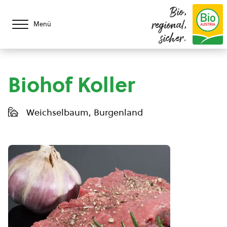
Bio,
regional,
Menü
sicher.
Biohof Koller
Weichselbaum, Burgenland