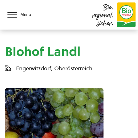
Bio,
regional,
Menü
sicher.
Biohof Landl
Engerwitzdorf, Oberösterreich