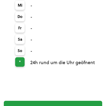
Mi
-
Do
-
Fr
-
Sa
-
So
-
*
24h rund um die Uhr geöfnent