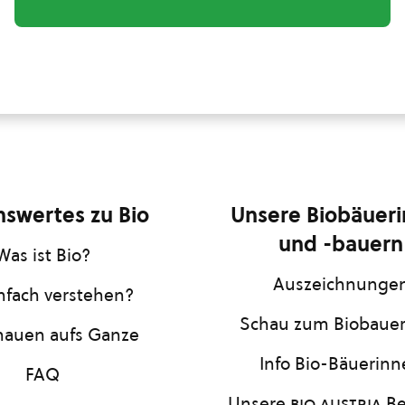
swertes zu Bio
Unsere Biobäuer
und -bauern
Was ist Bio?
Auszeichnunge
infach verstehen?
Schau zum Biobaue
hauen aufs Ganze
Info Bio-Bäuerin
FAQ
Unsere
bio austria
Be