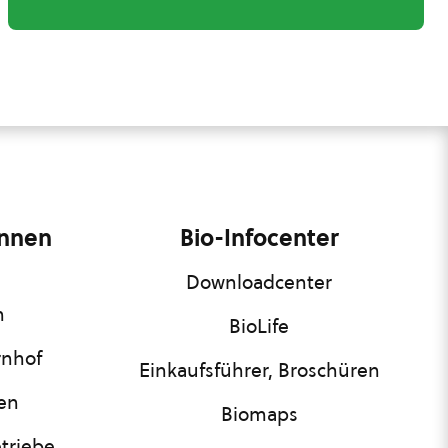
innen
Bio-Infocenter
Downloadcenter
n
BioLife
rnhof
Einkaufsführer, Broschüren
nen
Biomaps
triebe