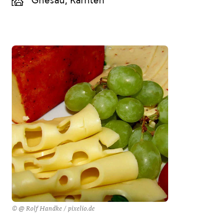
Gnesau, Kärnten
© @ Rolf Handke / pixelio.de