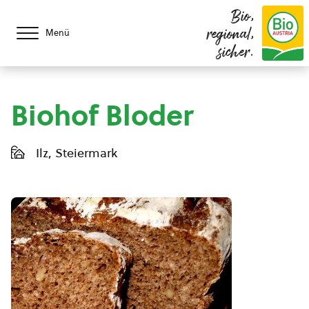
Bio,
regional,
Menü
sicher.
Biohof Bloder
Ilz, Steiermark