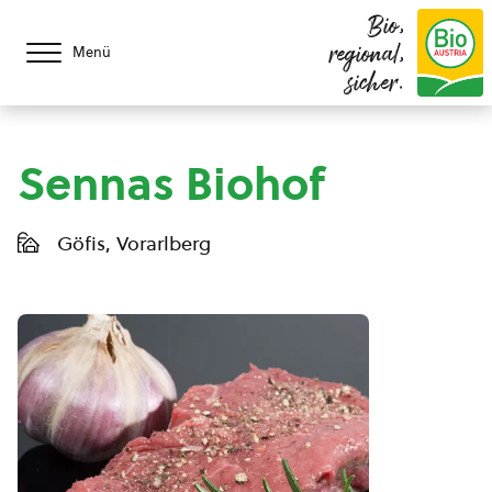
Bio,
regional,
Menü
sicher.
Sennas Biohof
Göfis, Vorarlberg