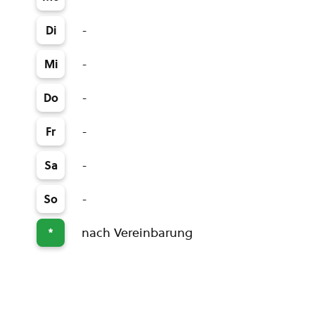
-
Di
-
Mi
-
Do
-
Fr
-
Sa
-
So
nach Vereinbarung
*