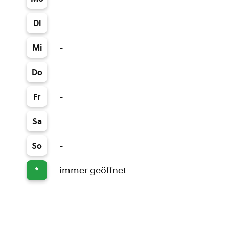
-
Di
-
Mi
-
Do
-
Fr
-
Sa
-
So
immer geöffnet
*