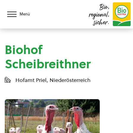
Bio,
regional,
Menü
sicher.
Biohof
Scheibreithner
Hofamt Priel, Niederösterreich