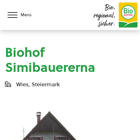
Bio,
regional,
Menü
sicher.
Biohof
Simibauererna
Wies, Steiermark