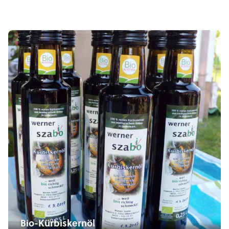
Bio-Kürbiskernöl