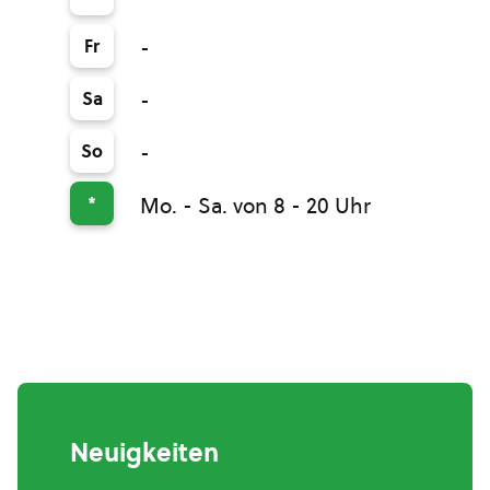
Fr
-
Sa
-
So
-
*
Mo. - Sa. von 8 - 20 Uhr
Neuigkeiten