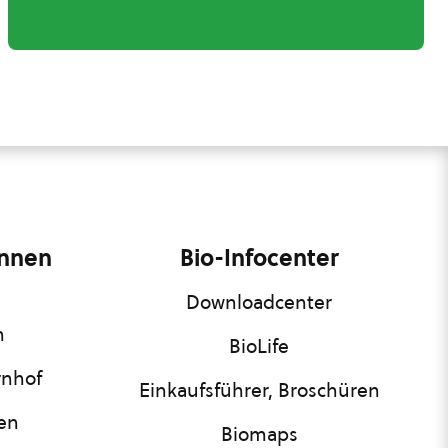
innen
Bio-Infocenter
Downloadcenter
n
BioLife
rnhof
Einkaufsführer, Broschüren
nen
Biomaps