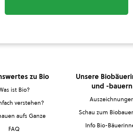
swertes zu Bio
Unsere Biobäuer
und -bauern
Was ist Bio?
Auszeichnunge
infach verstehen?
Schau zum Biobaue
hauen aufs Ganze
Info Bio-Bäuerin
FAQ