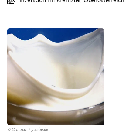
Inzersdorf im Kremstal, Oberösterreich
© @ mirco1 / pixelio.de