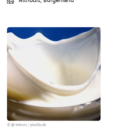
Althodis, Burgenland
© @ mirco1 / pixelio.de