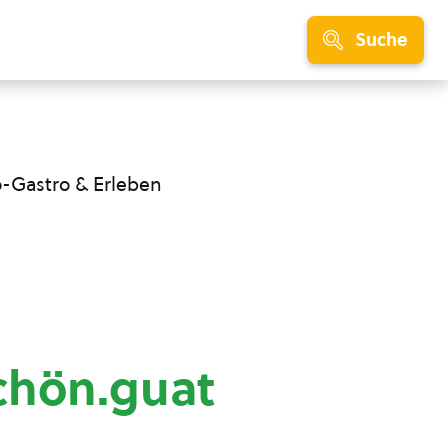
Suche
o-Gastro & Erleben
chön.guat