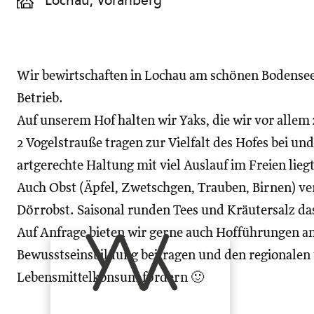
Lochau, Vorarlberg
Wir bewirtschaften in Lochau am schönen Bodensee 
Betrieb.
Auf unserem Hof halten wir Yaks, die wir vor allem
2 Vogelstrauße tragen zur Vielfalt des Hofes bei und 
artgerechte Haltung mit viel Auslauf im Freien lie
Auch Obst (Äpfel, Zwetschgen, Trauben, Birnen) ve
Dörrobst. Saisonal runden Tees und Kräutersalz da
Auf Anfrage bieten wir gerne auch Hofführungen a
Bewusstseinsbildung beitragen und den regionalen
Lebensmittelkonsum fördern 🙂