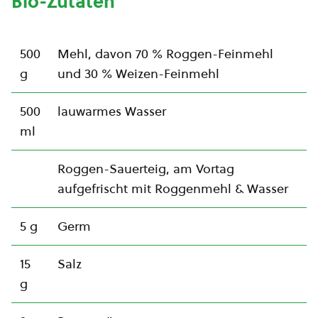
Bio-Zutaten
500
Mehl, davon 70 % Roggen-Feinmehl
g
und 30 % Weizen-Feinmehl
500
lauwarmes Wasser
ml
Roggen-Sauerteig, am Vortag
aufgefrischt mit Roggenmehl & Wasser
5 g
Germ
15
Salz
g