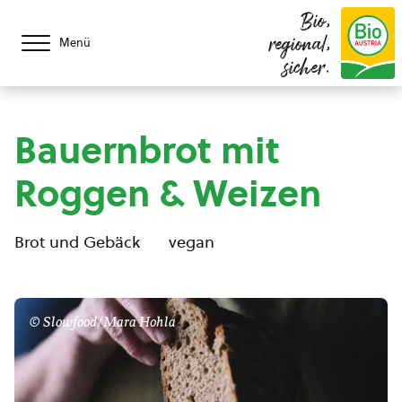
Bio,
regional,
Menü
sicher.
Bauernbrot mit
Roggen & Weizen
Brot und Gebäck
vegan
© Slowfood/Mara Hohla