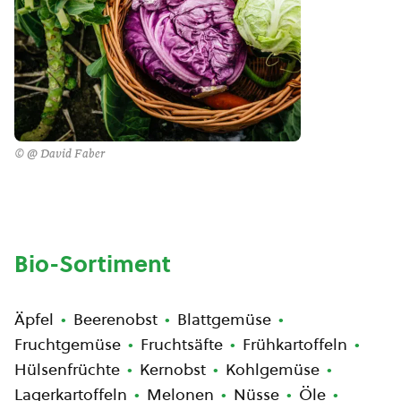
© @ David Faber
Bio-Sortiment
Äpfel
Beerenobst
Blattgemüse
Fruchtgemüse
Fruchtsäfte
Frühkartoffeln
Hülsenfrüchte
Kernobst
Kohlgemüse
Lagerkartoffeln
Melonen
Nüsse
Öle