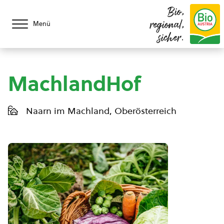
Bio,
regional,
Menü
sicher.
MachlandHof
Naarn im Machland, Oberösterreich