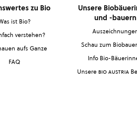
swertes zu Bio
Unsere Biobäuer
und -bauern
Was ist Bio?
Auszeichnunge
infach verstehen?
Schau zum Biobaue
hauen aufs Ganze
Info Bio-Bäuerin
FAQ
Unsere
bio austria
Be