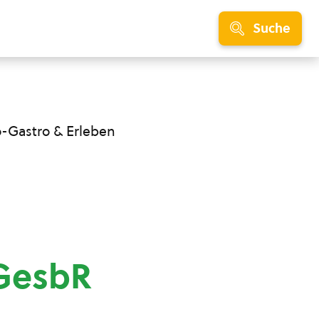
Suche
o-Gastro & Erleben
GesbR