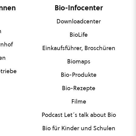
innen
Bio-Infocenter
Downloadcenter
n
BioLife
rnhof
Einkaufsführer, Broschüren
nen
Biomaps
triebe
Bio-Produkte
Bio-Rezepte
Filme
Podcast Let´s talk about Bio
Bio für Kinder und Schulen