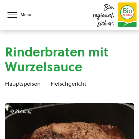
Bio,
regional,
Menü
sicher.
Rinderbraten mit
Wurzelsauce
Hauptspeisen
Fleischgericht
© Pixabay