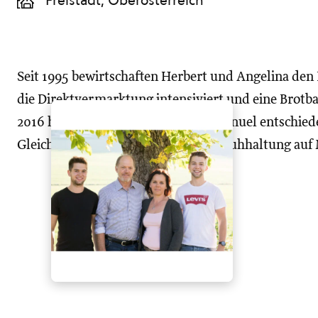
Freistadt, Oberösterreich
Seit 1995 bewirtschaften Herbert und Angelina den 
die Direktvermarktung intensiviert und eine Brotb
2016 hat sich unser ältester Sohn Manuel entschie
Gleichzeitig stiegen wir von Mutterkuhhaltung au