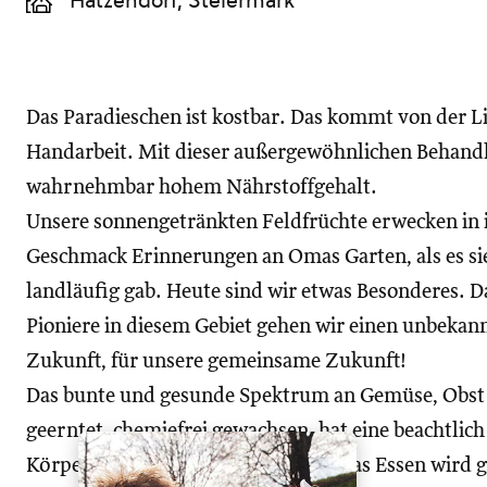
Hatzendorf, Steiermark
Das Paradieschen ist kostbar. Das kommt von der L
Handarbeit. Mit dieser außergewöhnlichen Behandl
wahrnehmbar hohem Nährstoffgehalt.
Unsere sonnengetränkten Feldfrüchte erwecken in
Geschmack Erinnerungen an Omas Garten, als es sie
landläufig gab. Heute sind wir etwas Besonderes. Da
Pioniere in diesem Gebiet gehen wir einen unbekann
Zukunft, für unsere gemeinsame Zukunft!
Das bunte und gesunde Spektrum an Gemüse, Obst u
geerntet, chemiefrei gewachsen, hat eine beachtlic
Körper. Als Lebensmittel spürbar! Das Essen wird 