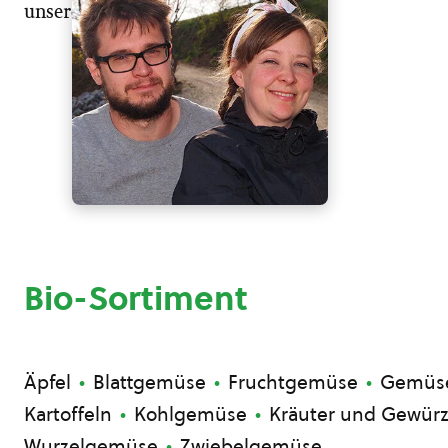
unserem Gemüse. Das Leben auch!
Bio-Sortiment
Äpfel
Blattgemüse
Fruchtgemüse
Gemüs
Kartoffeln
Kohlgemüse
Kräuter und Gewür
Wurzelgemüse
Zwiebelgemüse