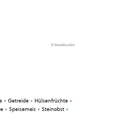
© Paradieschen
e
Getreide
Hülsenfrüchte
ze
Speisemais
Steinobst