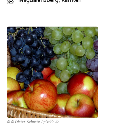
Magdalensberg, Kärnten
© © Dieter-Schuetz / pixelio.de