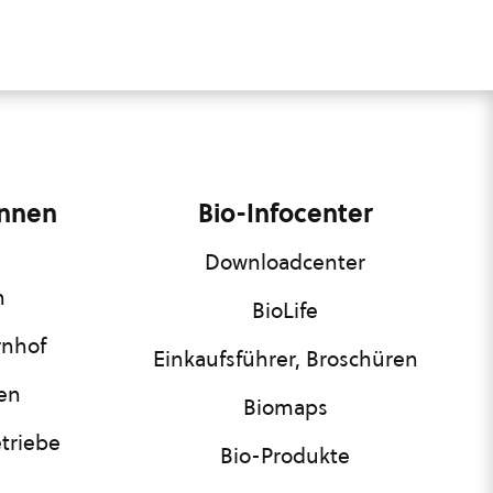
innen
Bio-Infocenter
Downloadcenter
n
BioLife
rnhof
Einkaufsführer, Broschüren
nen
Biomaps
triebe
Bio-Produkte