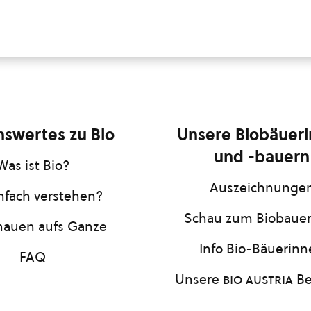
swertes zu Bio
Unsere Biobäuer
und -bauern
Was ist Bio?
Auszeichnunge
infach verstehen?
Schau zum Biobaue
hauen aufs Ganze
Info Bio-Bäuerin
FAQ
Unsere
bio austria
Be