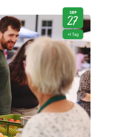
SEP
27
+1 Tag