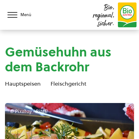
Bio,
regional,
Menü
sicher.
Gemüsehuhn aus
dem Backrohr
Hauptspeisen
Fleischgericht
© Pixabay / RitaE