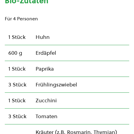
Bio-Zutaten
Für 4 Personen
1 Stück
Huhn
600 g
Erdäpfel
1 Stück
Paprika
3 Stück
Frühlingszwiebel
1 Stück
Zucchini
3 Stück
Tomaten
Kräuter (z.B. Rosmarin, Thymian)