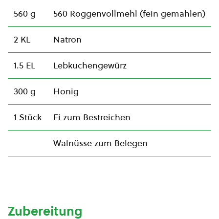
560 g
560 Roggenvollmehl (fein gemahlen)
2 KL
Natron
1.5 EL
Lebkuchengewürz
300 g
Honig
1 Stück
Ei zum Bestreichen
Walnüsse zum Belegen
Zubereitung