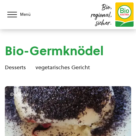
Bio,
regional,
Menü
sicher.
Bio-Germknödel
Desserts
vegetarisches Gericht
© Riegler